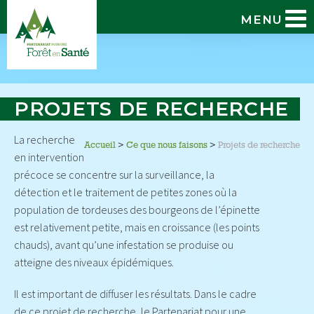
MENU
PROJETS DE RECHERCHE
La recherche
Accueil
>
Ce que nous faisons
>
Projets de recherche
en intervention
précoce se concentre sur la surveillance, la
détection et le traitement de petites zones où la
population de tordeuses des bourgeons de l’épinette
est relativement petite, mais en croissance (les points
chauds), avant qu’une infestation se produise ou
atteigne des niveaux épidémiques.
Il est important de diffuser les résultats. Dans le cadre
de ce projet de recherche, le Partenariat pour une