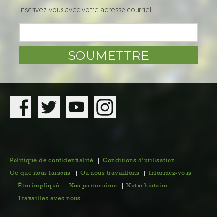
inscrivez-vous avec votre adresse courriel.
Politique de confidentialité
Conditions d’utilisation
Ce que nous faisons
Où nous travaillons
Informez-vous
Être impliqué
Nos partenaires
Notre histoire
Travaillez avec nous