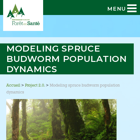
MENU
MODELING SPRUCE
BUDWORM POPULATION
DYNAMICS
Accueil
>
Project 2.0.
>
Modeling spruce budworm population
dynamics