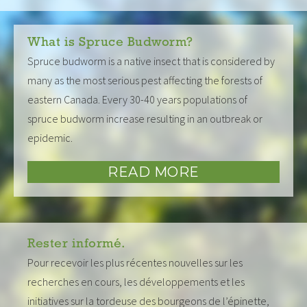
What is Spruce Budworm?
Spruce budworm is a native insect that is considered by
many as the most serious pest affecting the forests of
eastern Canada. Every 30-40 years populations of
spruce budworm increase resulting in an outbreak or
epidemic.
READ MORE
Rester informé.
Pour recevoir les plus récentes nouvelles sur les
recherches en cours, les développements et les
initiatives sur la tordeuse des bourgeons de l’épinette,