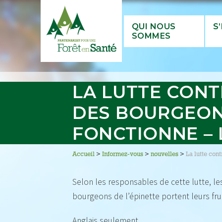
QUI NOUS
S
SOMMES
LA LUTTE CONT
DES BOURGEONS
FONCTIONNE – 
Accueil
>
Informez-vous
>
nouvelles
>
La lutte con
Selon les responsables de cette lutte, le
bourgeons de l’épinette portent leurs frui
Anglais seulement