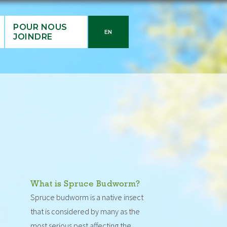
POUR NOUS
EN
JOINDRE
What is Spruce Budworm?
Spruce budworm is a native insect
that is considered by many as the
most serious pest affecting the