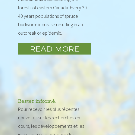
forests of eastern Canada. Every 30-
40 years populations of spruce
budworm increase resulting in an
outbreak or epidemic.
READ MORE
Rester informé.
Pour recevoir les plus récentes
nouvelles sur les recherches en
cours, les développements et les
initiatives sur la tordeuse des