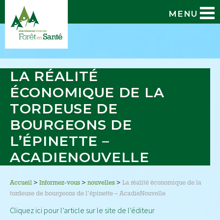
MENU
LA RÉALITÉ
ÉCONOMIQUE DE LA
TORDEUSE DE
BOURGEONS DE
L’ÉPINETTE –
ACADIENOUVELLE
Accueil
>
Informez-vous
>
nouvelles
>
La réalité économique de la
tordeuse de bourgeons de l’épinette – AcadieNouvelle
Cliquez ici pour l’article sur le site de l’éditeur