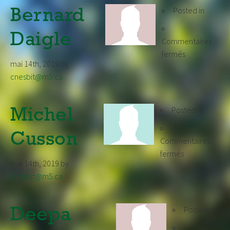
Posted in
Bernard
Daigle
Commentaires
sur
fermés
mai 14th, 2019
by
Bernard
cnesbit@m5.ca
Daigle
Posted in
Michel
Cusson
Commentaires
sur
fermés
mai 14th, 2019
by
Michel
cnesbit@m5.ca
Cusson
Posted in
Deepa