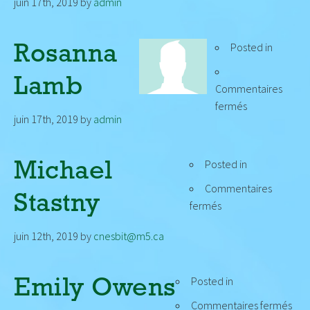
juin 17th, 2019
by
admin
Martel
Posted in
Rosanna
Lamb
Commentaires
sur
fermés
juin 17th, 2019
by
admin
Rosanna
Lamb
Posted in
Michael
Commentaires
Stastny
sur
fermés
Michael
juin 12th, 2019
by
cnesbit@m5.ca
Stastny
Posted in
Emily Owens
sur
Commentaires fermés