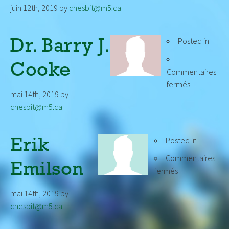
juin 12th, 2019
by
cnesbit@m5.ca
Emi
Owe
Posted in
Dr. Barry J.
Cooke
Commentaires
sur
fermés
mai 14th, 2019
by
Dr.
cnesbit@m5.ca
Barry
J.
Cooke
Posted in
Erik
Commentaires
Emilson
sur
fermés
Erik
mai 14th, 2019
by
Emilson
cnesbit@m5.ca