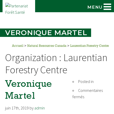
MENU
VERONIQUE MARTEL
Accueil
>
Natural Resources Canada
>
Laurentian Forestry Centre
Organization :
Laurentian
Forestry Centre
Posted in
Veronique
Commentaires
Martel
sur
fermés
Veronique
juin 17th, 2019
by
admin
Martel