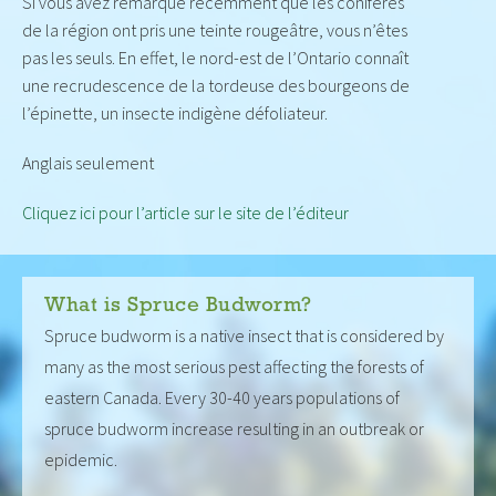
Si vous avez remarqué récemment que les conifères
de la région ont pris une teinte rougeâtre, vous n’êtes
pas les seuls. En effet, le nord-est de l’Ontario connaît
une recrudescence de la tordeuse des bourgeons de
l’épinette, un insecte indigène défoliateur.
Anglais seulement
Cliquez ici pour l’article sur le site de l’éditeur
What is Spruce Budworm?
Spruce budworm is a native insect that is considered by
many as the most serious pest affecting the forests of
eastern Canada. Every 30-40 years populations of
spruce budworm increase resulting in an outbreak or
epidemic.