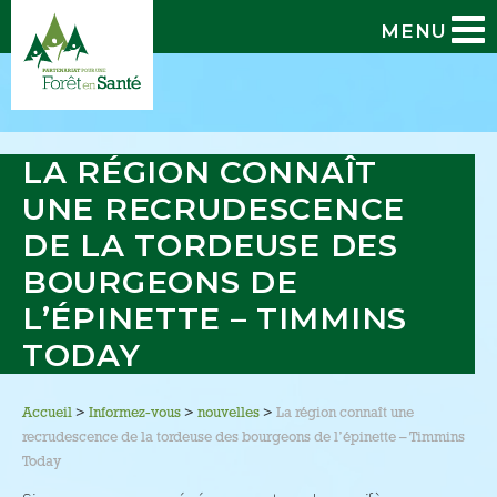
MENU
LA RÉGION CONNAÎT
UNE RECRUDESCENCE
DE LA TORDEUSE DES
BOURGEONS DE
L’ÉPINETTE – TIMMINS
TODAY
Accueil
>
Informez-vous
>
nouvelles
>
La région connaît une
recrudescence de la tordeuse des bourgeons de l’épinette – Timmins
Today